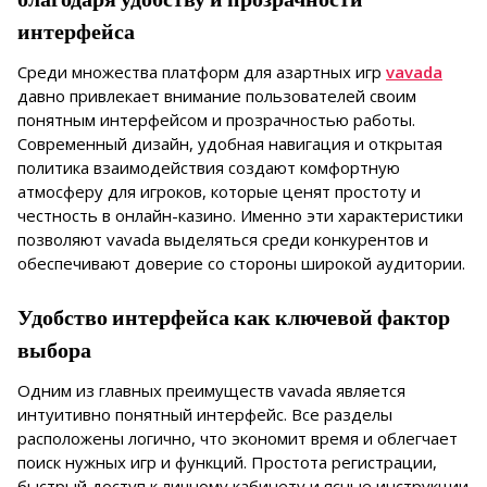
интерфейса
Среди множества платформ для азартных игр
vavada
давно привлекает внимание пользователей своим
понятным интерфейсом и прозрачностью работы.
Современный дизайн, удобная навигация и открытая
политика взаимодействия создают комфортную
атмосферу для игроков, которые ценят простоту и
честность в онлайн-казино. Именно эти характеристики
позволяют vavada выделяться среди конкурентов и
обеспечивают доверие со стороны широкой аудитории.
Удобство интерфейса как ключевой фактор
выбора
Одним из главных преимуществ vavada является
интуитивно понятный интерфейс. Все разделы
расположены логично, что экономит время и облегчает
поиск нужных игр и функций. Простота регистрации,
быстрый доступ к личному кабинету и ясные инструкции