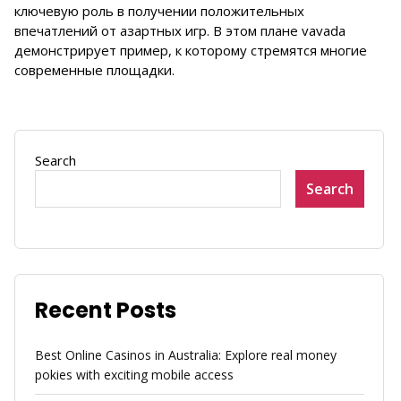
ключевую роль в получении положительных
впечатлений от азартных игр. В этом плане vavada
демонстрирует пример, к которому стремятся многие
современные площадки.
Search
Search
Recent Posts
Best Online Casinos in Australia: Explore real money
pokies with exciting mobile access