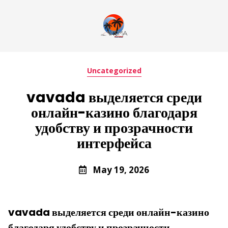
Uncategorized
vavada выделяется среди
онлайн-казино благодаря
удобству и прозрачности
интерфейса
May 19, 2026
vavada выделяется среди онлайн-казино
благодаря удобству и прозрачности