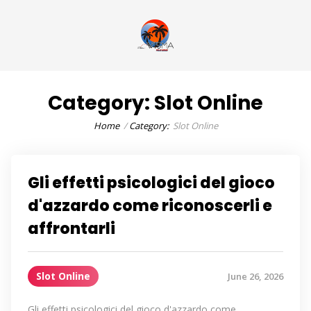
Category:
Slot Online
Home
Category:
Slot Online
Gli effetti psicologici del gioco
d'azzardo come riconoscerli e
affrontarli
Slot Online
June 26, 2026
Gli effetti psicologici del gioco d'azzardo come