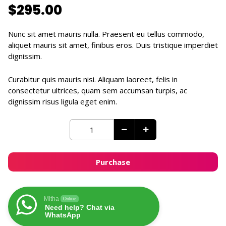
$
295.00
Nunc sit amet mauris nulla. Praesent eu tellus commodo,
aliquet mauris sit amet, finibus eros. Duis tristique imperdiet
dignissim.
Curabitur quis mauris nisi. Aliquam laoreet, felis in
consectetur ultrices, quam sem accumsan turpis, ac
dignissim risus ligula eget enim.
Nullam
cursus
imperdiet
arcu,
Purchase
sit
amet
quantity
Mitha
Online
Need help? Chat via
WhatsApp