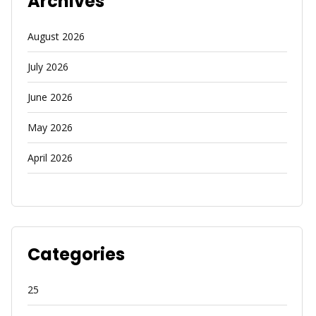
Archives
August 2026
July 2026
June 2026
May 2026
April 2026
Categories
25