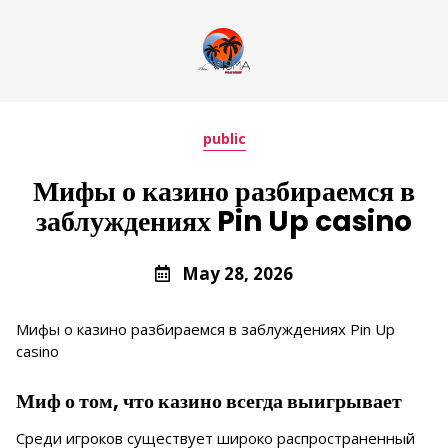
public
Мифы о казино разбираемся в
заблуждениях Pin Up casino
May 28, 2026
Мифы о казино разбираемся в заблуждениях Pin Up
casino
Миф о том, что казино всегда выигрывает
Среди игроков существует широко распространенный