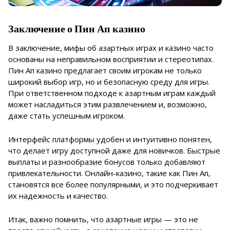
Заключение о Пин Ап казино
В заключение, мифы об азартных играх и казино часто
основаны на неправильном восприятии и стереотипах.
Пин Ап казино предлагает своим игрокам не только
широкий выбор игр, но и безопасную среду для игры.
При ответственном подходе к азартным играм каждый
может насладиться этим развлечением и, возможно,
даже стать успешным игроком.
Интерфейс платформы удобен и интуитивно понятен,
что делает игру доступной даже для новичков. Быстрые
выплаты и разнообразие бонусов только добавляют
привлекательности. Онлайн-казино, такие как Пин Ап,
становятся все более популярными, и это подчеркивает
их надежность и качество.
Итак, важно помнить, что азартные игры — это не