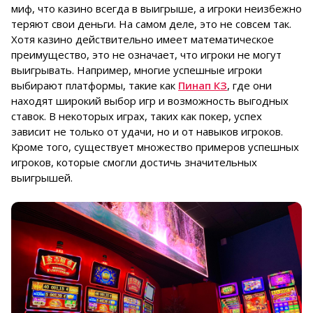
миф, что казино всегда в выигрыше, а игроки неизбежно
теряют свои деньги. На самом деле, это не совсем так.
Хотя казино действительно имеет математическое
преимущество, это не означает, что игроки не могут
выигрывать. Например, многие успешные игроки
выбирают платформы, такие как
Пинап КЗ
, где они
находят широкий выбор игр и возможность выгодных
ставок. В некоторых играх, таких как покер, успех
зависит не только от удачи, но и от навыков игроков.
Кроме того, существует множество примеров успешных
игроков, которые смогли достичь значительных
выигрышей.