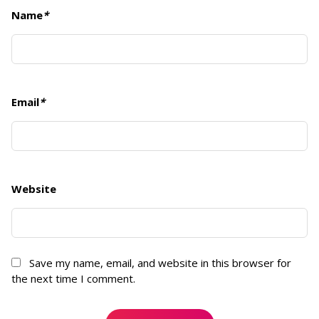
Name
*
Email
*
Website
Save my name, email, and website in this browser for
the next time I comment.