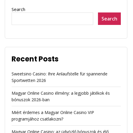
Search
Search
Recent Posts
Sweetsino Casino: Ihre Anlaufstelle für spannende
Sportwetten 2026
Magyar Online Casino élmény: a legjobb játékok és
bónuszok 2026-ban
Miért érdemes a Magyar Online Casino VIP
programjához csatlakozni?
Magyar Online Casino: az üdvözlő bónuszok és élő