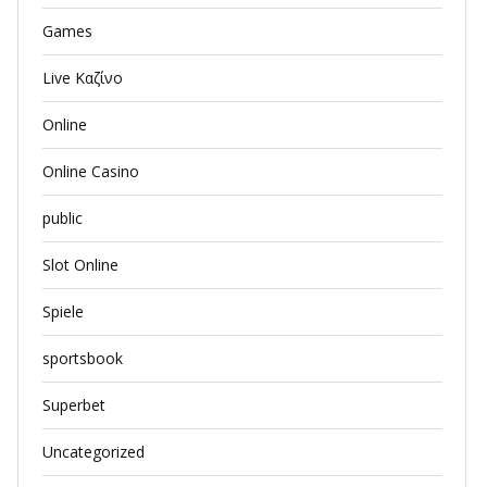
Games
Live Καζίνο
Online
Online Casino
public
Slot Online
Spiele
sportsbook
Superbet
Uncategorized