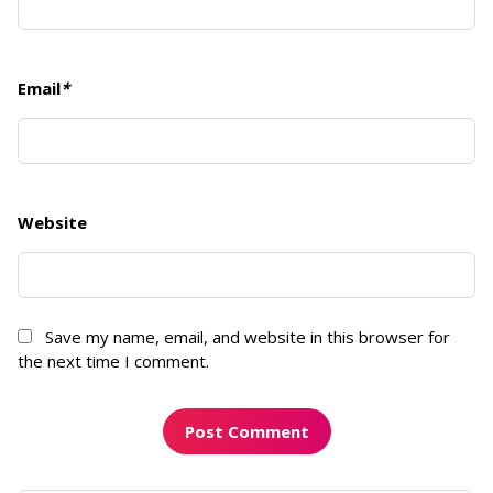
Email
*
Website
Save my name, email, and website in this browser for
the next time I comment.