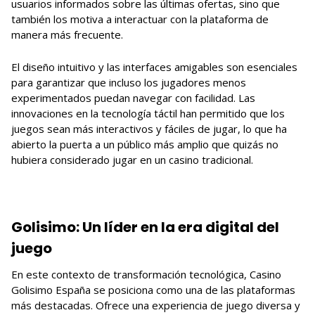
usuarios informados sobre las últimas ofertas, sino que
también los motiva a interactuar con la plataforma de
manera más frecuente.
El diseño intuitivo y las interfaces amigables son esenciales
para garantizar que incluso los jugadores menos
experimentados puedan navegar con facilidad. Las
innovaciones en la tecnología táctil han permitido que los
juegos sean más interactivos y fáciles de jugar, lo que ha
abierto la puerta a un público más amplio que quizás no
hubiera considerado jugar en un casino tradicional.
Golisimo: Un líder en la era digital del
juego
En este contexto de transformación tecnológica, Casino
Golisimo España se posiciona como una de las plataformas
más destacadas. Ofrece una experiencia de juego diversa y