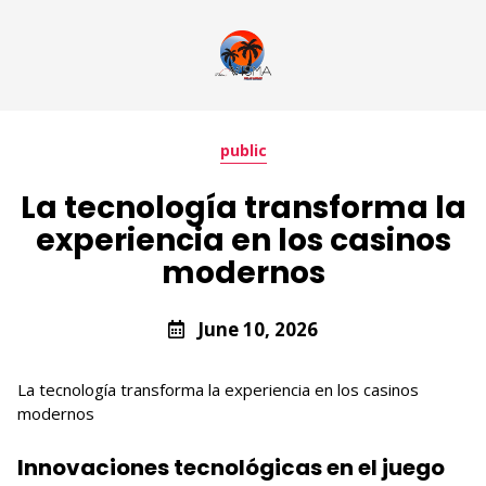
public
La tecnología transforma la
experiencia en los casinos
modernos
June 10, 2026
La tecnología transforma la experiencia en los casinos
modernos
Innovaciones tecnológicas en el juego