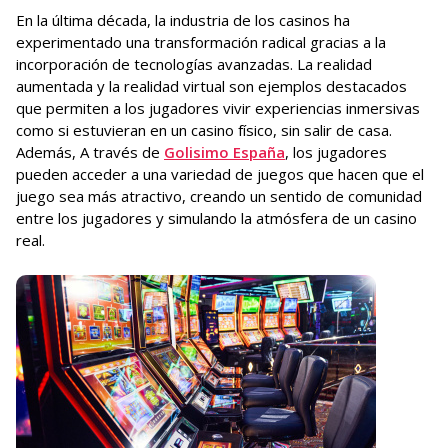
En la última década, la industria de los casinos ha
experimentado una transformación radical gracias a la
incorporación de tecnologías avanzadas. La realidad
aumentada y la realidad virtual son ejemplos destacados
que permiten a los jugadores vivir experiencias inmersivas
como si estuvieran en un casino físico, sin salir de casa.
Además, A través de
Golisimo España
, los jugadores
pueden acceder a una variedad de juegos que hacen que el
juego sea más atractivo, creando un sentido de comunidad
entre los jugadores y simulando la atmósfera de un casino
real.