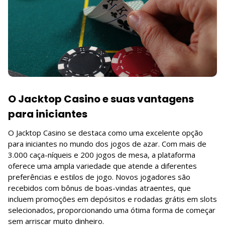
O Jacktop Casino e suas vantagens
para iniciantes
O Jacktop Casino se destaca como uma excelente opção
para iniciantes no mundo dos jogos de azar. Com mais de
3.000 caça-níqueis e 200 jogos de mesa, a plataforma
oferece uma ampla variedade que atende a diferentes
preferências e estilos de jogo. Novos jogadores são
recebidos com bônus de boas-vindas atraentes, que
incluem promoções em depósitos e rodadas grátis em slots
selecionados, proporcionando uma ótima forma de começar
sem arriscar muito dinheiro.