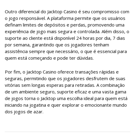
Outro diferencial do Jacktop Casino é seu compromisso com
o jogo responsável. A plataforma permite que os usuários
definam limites de depósitos e perdas, promovendo uma
experiência de jogo mais segura e controlada. Além disso, o
suporte ao cliente está disponível 24 horas por dia, 7 dias
por semana, garantindo que os jogadores tenham
assistência sempre que necessário, o que é essencial para
quem está começando e pode ter dúvidas.
Por fim, o Jacktop Casino oferece transações rápidas e
seguras, permitindo que os jogadores desfrutem de suas
vitórias sem longas esperas para retiradas. A combinação
de um ambiente seguro, suporte eficaz e uma vasta gama
de jogos torna o Jacktop uma escolha ideal para quem está
iniciando na jogatina e quer explorar o emocionante mundo
dos jogos de azar.