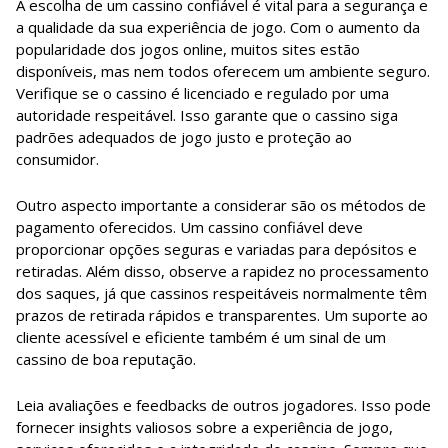
A escolha de um cassino confiável é vital para a segurança e
a qualidade da sua experiência de jogo. Com o aumento da
popularidade dos jogos online, muitos sites estão
disponíveis, mas nem todos oferecem um ambiente seguro.
Verifique se o cassino é licenciado e regulado por uma
autoridade respeitável. Isso garante que o cassino siga
padrões adequados de jogo justo e proteção ao
consumidor.
Outro aspecto importante a considerar são os métodos de
pagamento oferecidos. Um cassino confiável deve
proporcionar opções seguras e variadas para depósitos e
retiradas. Além disso, observe a rapidez no processamento
dos saques, já que cassinos respeitáveis normalmente têm
prazos de retirada rápidos e transparentes. Um suporte ao
cliente acessível e eficiente também é um sinal de um
cassino de boa reputação.
Leia avaliações e feedbacks de outros jogadores. Isso pode
fornecer insights valiosos sobre a experiência de jogo,