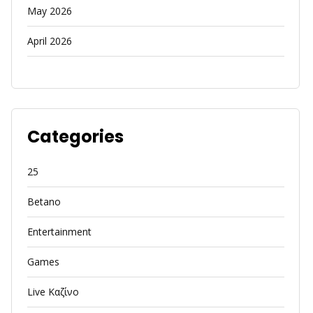
May 2026
April 2026
Categories
25
Betano
Entertainment
Games
Live Καζίνο