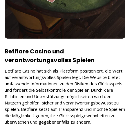
Betflare Casino und
verantwortungsvolles Spielen
Betflare Casino hat sich als Plattform positioniert, die Wert
auf verantwortungsvolles Spielen legt. Die Website bietet
umfassende Informationen zu den Risiken des Glücksspiels
und fördert die Selbstkontrolle der Spieler. Durch klare
Richtlinien und Unterstützungsmöglichkeiten wird den
Nutzern geholfen, sicher und verantwortungsbewusst zu
spielen. Betflare setzt auf Transparenz und möchte Spielern
die Möglichkeit geben, ihre Glücksspielgewohnheiten zu
überwachen und gegebenenfalls zu ändern.