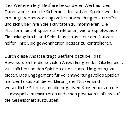
Des Weiteren legt Betflare besonderen Wert auf den
Datenschutz und die Sicherheit der Nutzer. Spieler werden
ermutigt, verantwortungsvolle Entscheidungen zu treffen
und sich über ihre Spielaktivitäten zu informieren. Die
Plattform bietet spezielle Funktionen, wie beispielsweise
Einzahlungslimits und Selbstausschluss, die den Nutzern
helfen, ihre Spielgewohnheiten besser zu kontrollieren.
Durch diese Ansätze trägt Betflare dazu bei, das
Bewusstsein für die sozialen Auswirkungen des Glücksspiels
zu schärfen und den Spielern eine sichere Umgebung zu
bieten. Das Engagement für verantwortungsvolles Spielen
und der Fokus auf die Aufklärung der Nutzer sind
wesentliche Schritte, um die negativen Konsequenzen des
Glücksspiels zu minimieren und einen positiven Einfluss auf
die Gesellschaft auszuüben.