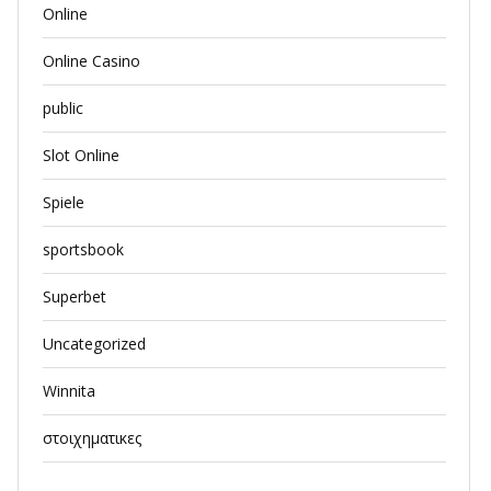
Online
Online Casino
public
Slot Online
Spiele
sportsbook
Superbet
Uncategorized
Winnita
στοιχηματικες