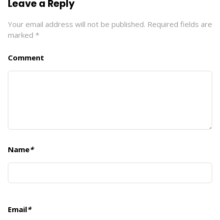
Leave a Reply
Your email address will not be published.
Required fields are
marked
*
Comment
Name
*
Email
*