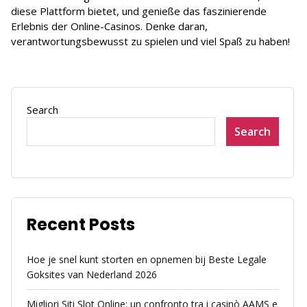
diese Plattform bietet, und genieße das faszinierende
Erlebnis der Online-Casinos. Denke daran,
verantwortungsbewusst zu spielen und viel Spaß zu haben!
Search
Search
Recent Posts
Hoe je snel kunt storten en opnemen bij Beste Legale
Goksites van Nederland 2026
Migliori Siti Slot Online: un confronto tra i casinò AAMS e