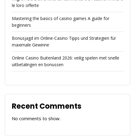
le loro offerte
Mastering the basics of casino games A guide for
beginners
Bonusjagd im Online-Casino Tipps und Strategien für
maximale Gewinne
Online Casino Buitenland 2026: veilig spelen met snelle
uitbetalingen en bonussen
Recent Comments
No comments to show.