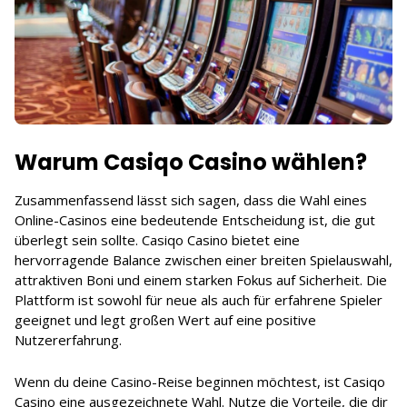
Warum Casiqo Casino wählen?
Zusammenfassend lässt sich sagen, dass die Wahl eines
Online-Casinos eine bedeutende Entscheidung ist, die gut
überlegt sein sollte. Casiqo Casino bietet eine
hervorragende Balance zwischen einer breiten Spielauswahl,
attraktiven Boni und einem starken Fokus auf Sicherheit. Die
Plattform ist sowohl für neue als auch für erfahrene Spieler
geeignet und legt großen Wert auf eine positive
Nutzererfahrung.
Wenn du deine Casino-Reise beginnen möchtest, ist Casiqo
Casino eine ausgezeichnete Wahl. Nutze die Vorteile, die dir