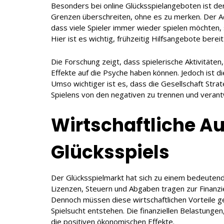
Besonders bei online Glücksspielangeboten ist der 
Grenzen überschreiten, ohne es zu merken. Der Ad
dass viele Spieler immer wieder spielen möchten, 
Hier ist es wichtig, frühzeitig Hilfsangebote bere
Die Forschung zeigt, dass spielerische Aktivitäten
Effekte auf die Psyche haben können. Jedoch ist di
Umso wichtiger ist es, dass die Gesellschaft Stra
Spielens von den negativen zu trennen und verant
Wirtschaftliche A
Glücksspiels
Der Glücksspielmarkt hat sich zu einem bedeutend
Lizenzen, Steuern und Abgaben tragen zur Finanzie
Dennoch müssen diese wirtschaftlichen Vorteile
Spielsucht entstehen. Die finanziellen Belastungen,
die positiven ökonomischen Effekte.