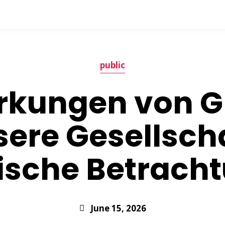
public
rkungen von G
sere Gesellscha
tische Betrach
June 15, 2026