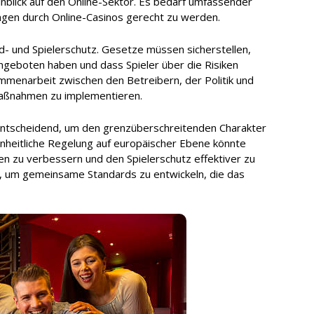
inblick auf den Online-Sektor. Es bedarf umfassender
n durch Online-Casinos gerecht zu werden.
nd- und Spielerschutz. Gesetze müssen sicherstellen,
ngeboten haben und dass Spieler über die Risiken
mmenarbeit zwischen den Betreibern, der Politik und
maßnahmen zu implementieren.
 entscheidend, um den grenzüberschreitenden Charakter
einheitliche Regelung auf europäischer Ebene könnte
n zu verbessern und den Spielerschutz effektiver zu
rn, um gemeinsame Standards zu entwickeln, die das