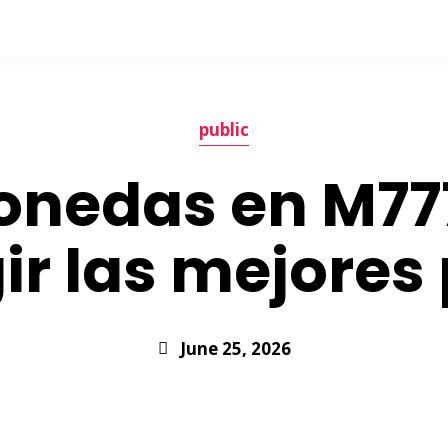
public
nedas en M777
ir las mejores 
June 25, 2026