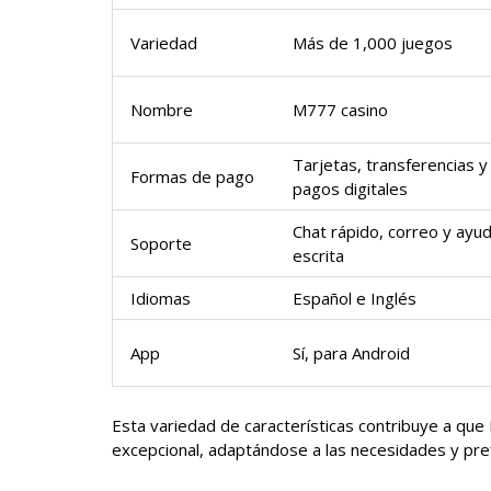
Variedad
Más de 1,000 juegos
Nombre
M777 casino
Tarjetas, transferencias y
Formas de pago
pagos digitales
Chat rápido, correo y ayu
Soporte
escrita
Idiomas
Español e Inglés
App
Sí, para Android
Esta variedad de características contribuye a que
excepcional, adaptándose a las necesidades y pre