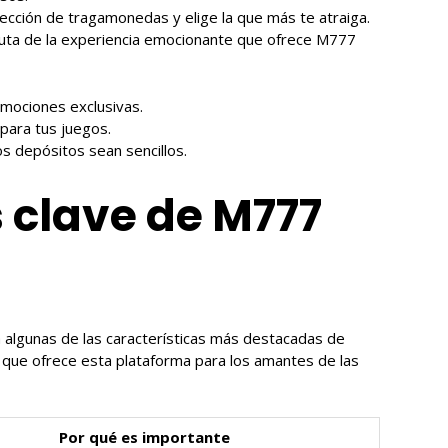
lección de tragamonedas y elige la que más te atraiga.
fruta de la experiencia emocionante que ofrece M777
omociones exclusivas.
 para tus juegos.
s depósitos sean sencillos.
 clave de M777
 algunas de las características más destacadas de
que ofrece esta plataforma para los amantes de las
Por qué es importante