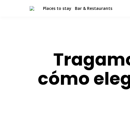
Places to stay
Bar & Restaurants
Tragamo
cómo eleg