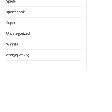
Spiele
sportsbook
Superbet
Uncategorized
Winnita
στοιχηματικες