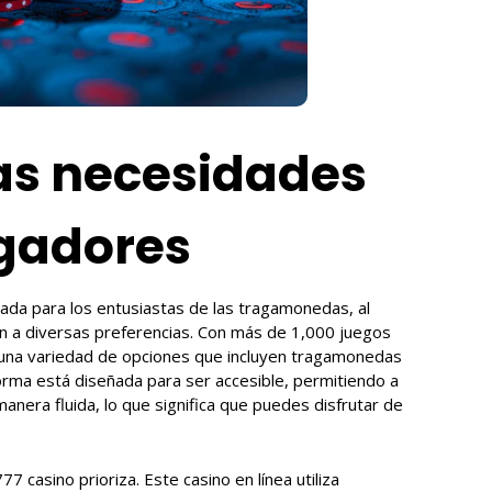
las necesidades
ugadores
da para los entusiastas de las tragamonedas, al
n a diversas preferencias. Con más de 1,000 juegos
n una variedad de opciones que incluyen tragamonedas
orma está diseñada para ser accesible, permitiendo a
manera fluida, lo que significa que puedes disfrutar de
casino prioriza. Este casino en línea utiliza