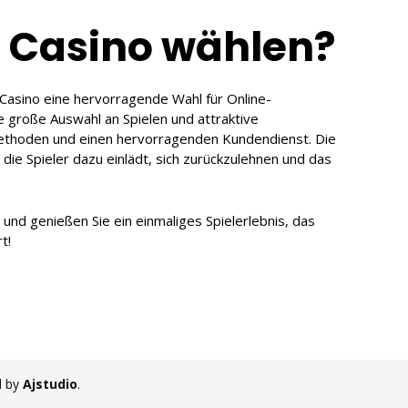
 Casino wählen?
Casino eine hervorragende Wahl für Online-
ne große Auswahl an Spielen und attraktive
ethoden und einen hervorragenden Kundendienst. Die
die Spieler dazu einlädt, sich zurückzulehnen und das
 und genießen Sie ein einmaliges Spielerlebnis, das
t!
d by
Ajstudio
.