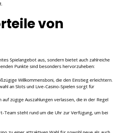
t.
rteile von
reites Spielangebot aus, sondern bietet auch zahlreiche
folgenden Punkte sind besonders hervorzuheben:
ßzügige Willkommensboni, die den Einstieg erleichtern.
ahl an Slots und Live-Casino-Spielen sorgt für
h auf zügige Auszahlungen verlassen, die in der Regel
-Team steht rund um die Uhr zur Verfügung, um bei
ino zu einer attraktiven Wahl für sowohl neue als auch