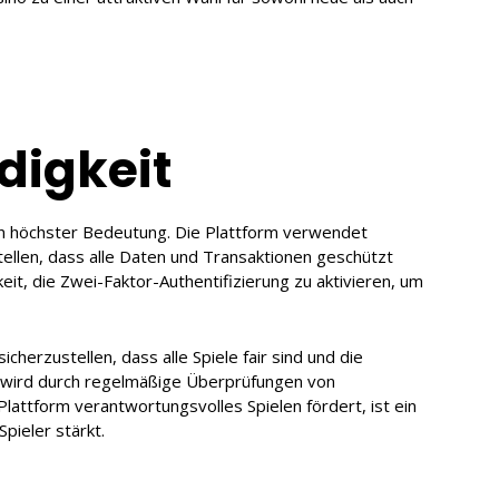
digkeit
 von höchster Bedeutung. Die Plattform verwendet
stellen, dass alle Daten und Transaktionen geschützt
keit, die Zwei-Faktor-Authentifizierung zu aktivieren, um
icherzustellen, dass alle Spiele fair sind und die
es wird durch regelmäßige Überprüfungen von
Plattform verantwortungsvolles Spielen fördert, ist ein
pieler stärkt.