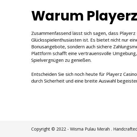
Warum Playerz
Zusammenfassend lässt sich sagen, dass Playerz 
Glücksspielenthusiasten ist. Es bietet nicht nur ei
Bonusangebote, sondern auch sichere Zahlungsm
Plattform schafft eine vertrauensvolle Umgebung, 
Spielvergnügen zu genießen.
Entscheiden Sie sich noch heute für Playerz Casino
durch Sicherheit und eine breite Auswahl begeister
Copyright © 2022 - Wisma Pulau Merah . Handcrafte