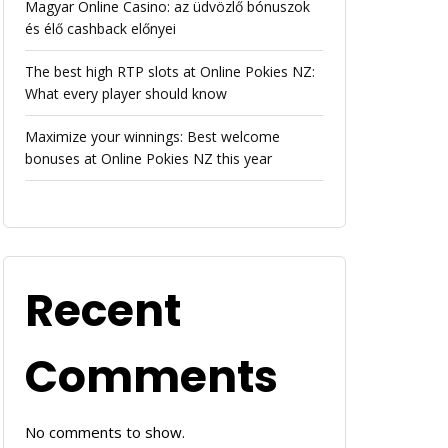
Magyar Online Casino: az üdvözlő bónuszok
és élő cashback előnyei
The best high RTP slots at Online Pokies NZ:
What every player should know
Maximize your winnings: Best welcome
bonuses at Online Pokies NZ this year
Recent
Comments
No comments to show.