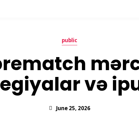
public
rematch mərcl
egiyalar və ip
June 25, 2026