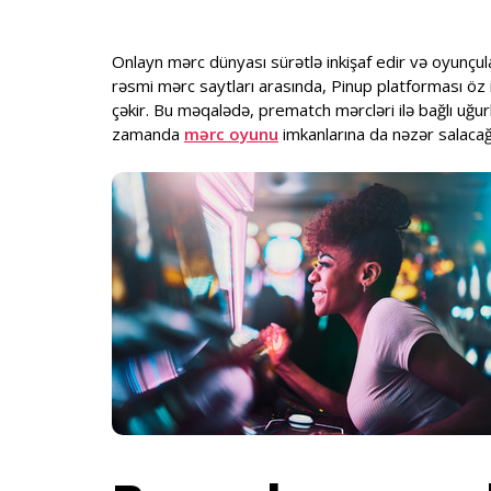
Onlayn mərc dünyası sürətlə inkişaf edir və oyunçu
rəsmi mərc saytları arasında, Pinup platforması öz i
çəkir. Bu məqalədə, prematch mərcləri ilə bağlı uğur
zamanda
mərc oyunu
imkanlarına da nəzər salacağ