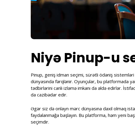
Niyə Pinup-u s
Pinup, geniş idman seçimi, sürətli ödəniş sistemlə
dünyasında fərqlənir. Oyunçular, bu platformada y
tədbirlərini canlı izləmə imkanı da əldə edirlər. İst
da cazibədar edir.
Əgər siz də onlayn mərc dünyasına daxil olmaq istə
faydalanmağa başlayın. Bu platforma, həm yeni baş
seçimdir.