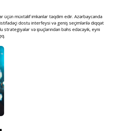
lar üçün müxtəlif imkanlar təqdim edir. Azərbaycanda
stifadəçi dostu interfeysi və geniş seçimlərilə diqqət
lu strategiyalar və ipuçlarından bəhs edəcəyik, eyni
ıq.