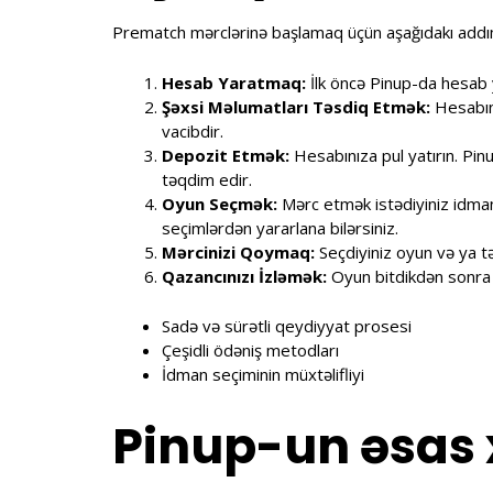
Prematch mərclərinə başlamaq üçün aşağıdakı addımla
Hesab Yaratmaq:
İlk öncə Pinup-da hesab y
Şəxsi Məlumatları Təsdiq Etmək:
Hesabını
vacibdir.
Depozit Etmək:
Hesabınıza pul yatırın. Pinu
təqdim edir.
Oyun Seçmək:
Mərc etmək istədiyiniz idman
seçimlərdən yararlana bilərsiniz.
Mərcinizi Qoymaq:
Seçdiyiniz oyun və ya t
Qazancınızı İzləmək:
Oyun bitdikdən sonra q
Sadə və sürətli qeydiyyat prosesi
Çeşidli ödəniş metodları
İdman seçiminin müxtəlifliyi
Pinup-un əsas 