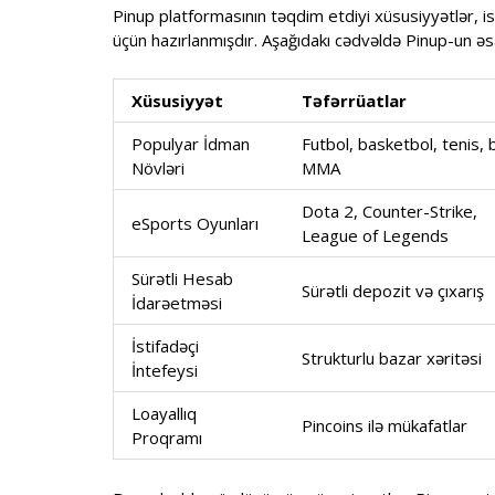
Pinup platformasının təqdim etdiyi xüsusiyyətlər, i
üçün hazırlanmışdır. Aşağıdakı cədvəldə Pinup-un əsa
Xüsusiyyət
Təfərrüatlar
Populyar İdman
Futbol, basketbol, tenis, 
Növləri
MMA
Dota 2, Counter-Strike,
eSports Oyunları
League of Legends
Sürətli Hesab
Sürətli depozit və çıxarış
İdarəetməsi
İstifadəçi
Strukturlu bazar xəritəsi
İntefeysi
Loayallıq
Pincoins ilə mükafatlar
Proqramı