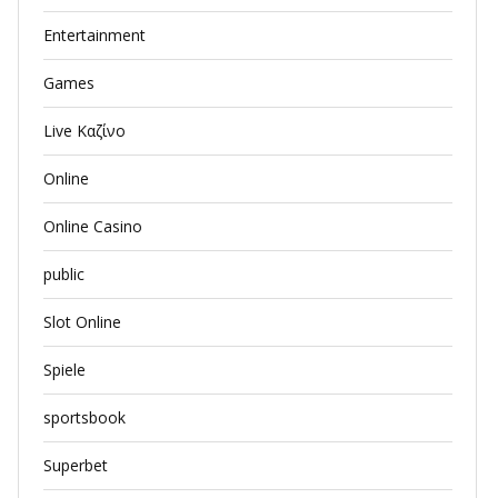
Entertainment
Games
Live Καζίνο
Online
Online Casino
public
Slot Online
Spiele
sportsbook
Superbet