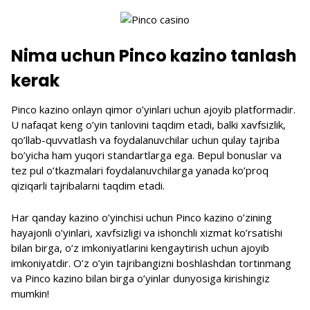
Nima uchun Pinco kazino tanlash
kerak
Pinco kazino onlayn qimor o’yinlari uchun ajoyib platformadir.
U nafaqat keng o’yin tanlovini taqdim etadi, balki xavfsizlik,
qo’llab-quvvatlash va foydalanuvchilar uchun qulay tajriba
bo’yicha ham yuqori standartlarga ega. Bepul bonuslar va
tez pul o’tkazmalari foydalanuvchilarga yanada ko’proq
qiziqarli tajribalarni taqdim etadi.
Har qanday kazino o’yinchisi uchun Pinco kazino o’zining
hayajonli o’yinlari, xavfsizligi va ishonchli xizmat ko’rsatishi
bilan birga, o’z imkoniyatlarini kengaytirish uchun ajoyib
imkoniyatdir. O’z o’yin tajribangizni boshlashdan tortinmang
va Pinco kazino bilan birga o’yinlar dunyosiga kirishingiz
mumkin!