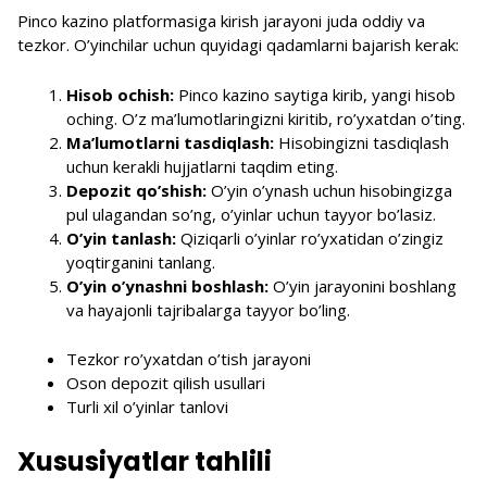
Pinco kazino platformasiga kirish jarayoni juda oddiy va
tezkor. O’yinchilar uchun quyidagi qadamlarni bajarish kerak:
Hisob ochish:
Pinco kazino saytiga kirib, yangi hisob
oching. O’z ma’lumotlaringizni kiritib, ro’yxatdan o’ting.
Ma’lumotlarni tasdiqlash:
Hisobingizni tasdiqlash
uchun kerakli hujjatlarni taqdim eting.
Depozit qo’shish:
O’yin o’ynash uchun hisobingizga
pul ulagandan so’ng, o’yinlar uchun tayyor bo’lasiz.
O’yin tanlash:
Qiziqarli o’yinlar ro’yxatidan o’zingiz
yoqtirganini tanlang.
O’yin o’ynashni boshlash:
O’yin jarayonini boshlang
va hayajonli tajribalarga tayyor bo’ling.
Tezkor ro’yxatdan o’tish jarayoni
Oson depozit qilish usullari
Turli xil o’yinlar tanlovi
Xususiyatlar tahlili