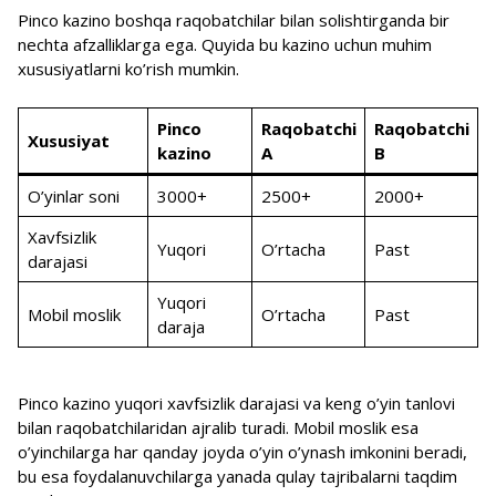
Pinco kazino boshqa raqobatchilar bilan solishtirganda bir
nechta afzalliklarga ega. Quyida bu kazino uchun muhim
xususiyatlarni ko’rish mumkin.
Pinco
Raqobatchi
Raqobatchi
Xususiyat
kazino
A
B
O’yinlar soni
3000+
2500+
2000+
Xavfsizlik
Yuqori
O’rtacha
Past
darajasi
Yuqori
Mobil moslik
O’rtacha
Past
daraja
Pinco kazino yuqori xavfsizlik darajasi va keng o’yin tanlovi
bilan raqobatchilaridan ajralib turadi. Mobil moslik esa
o’yinchilarga har qanday joyda o’yin o’ynash imkonini beradi,
bu esa foydalanuvchilarga yanada qulay tajribalarni taqdim