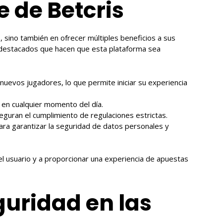
e de Betcris
, sino también en ofrecer múltiples beneficios a sus
 destacados que hacen que esta plataforma sea
uevos jugadores, lo que permite iniciar su experiencia
 en cualquier momento del día.
aseguran el cumplimiento de regulaciones estrictas.
ara garantizar la seguridad de datos personales y
el usuario y a proporcionar una experiencia de apuestas
guridad en las