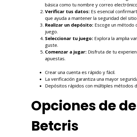
básica como tu nombre y correo electrónico
Verificar tus datos:
Es esencial confirmar
que ayuda a mantener la seguridad del sitio
Realizar un depósito:
Escoge un método de
juego.
Seleccionar tu juego:
Explora la amplia va
guste.
Comenzar a jugar:
Disfruta de tu experien
apuestas.
Crear una cuenta es rápido y fácil.
La verificación garantiza una mayor segurid
Depósitos rápidos con múltiples métodos 
Opciones de dep
Betcris