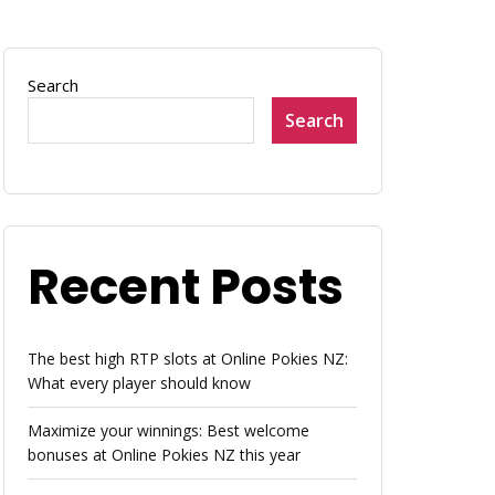
Search
Search
Recent Posts
The best high RTP slots at Online Pokies NZ:
What every player should know
Maximize your winnings: Best welcome
bonuses at Online Pokies NZ this year