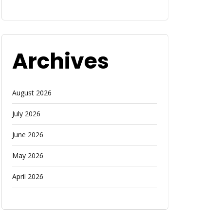
Archives
August 2026
July 2026
June 2026
May 2026
April 2026