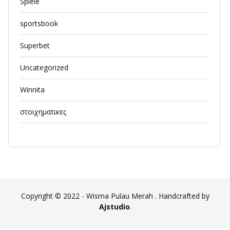
Spiele
sportsbook
Superbet
Uncategorized
Winnita
στοιχηματικες
Copyright © 2022 - Wisma Pulau Merah . Handcrafted by
Ajstudio
.