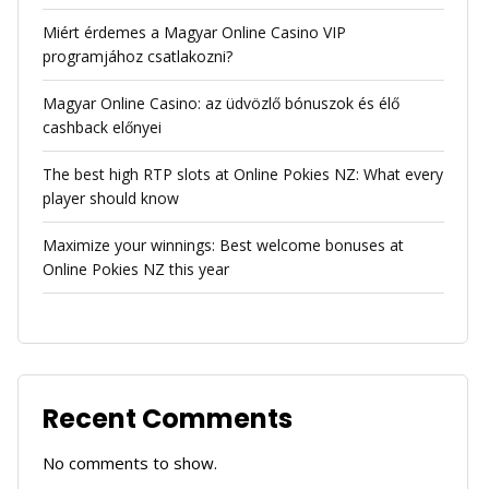
Miért érdemes a Magyar Online Casino VIP
programjához csatlakozni?
Magyar Online Casino: az üdvözlő bónuszok és élő
cashback előnyei
The best high RTP slots at Online Pokies NZ: What every
player should know
Maximize your winnings: Best welcome bonuses at
Online Pokies NZ this year
Recent Comments
No comments to show.