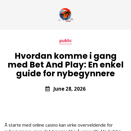
public
Hvordan komme i gang
med Bet And Play: En enkel
guide for nybegynnere
June 28, 2026
Å starte med online casino kan virke overveldende for