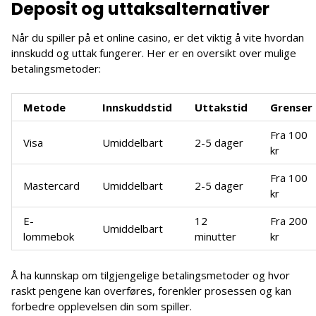
Deposit og uttaksalternativer
Når du spiller på et online casino, er det viktig å vite hvordan
innskudd og uttak fungerer. Her er en oversikt over mulige
betalingsmetoder:
Metode
Innskuddstid
Uttakstid
Grenser
Fra 100
Visa
Umiddelbart
2-5 dager
kr
Fra 100
Mastercard
Umiddelbart
2-5 dager
kr
E-
12
Fra 200
Umiddelbart
lommebok
minutter
kr
Å ha kunnskap om tilgjengelige betalingsmetoder og hvor
raskt pengene kan overføres, forenkler prosessen og kan
forbedre opplevelsen din som spiller.