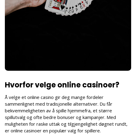
Hvorfor velge online casinoer?
Å velge et online casino gir deg mange fordeler
sammenlignet med tradisjonelle alternativer. Du får
bekvemmeligheten av å spille hjemmefra, et større
spillutvalg og ofte bedre bonuser og kampanjer. Med
muligheten for raske uttak og tilgjengelighet døgnet rundt,
er online casinoer en populær valg for spillere.