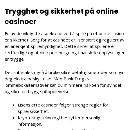
Trygghet og sikkerhet på online
casinoer
En av de viktigste aspektene ved å spille på et online casino
er sikkerhet. Sørg for at casinoet er lisensiert og regulert av
en anerkjent spillemyndighet. Dette sikrer at spillene er
rettferdige og at dine personlige og finansielle opplysninger
er trygge.
Det anbefales også å bruke sikre betalingsmetoder som gir
deg ekstra beskyttelse. Med BankID og e-
lommebokalternativer kan du minimere risikoen for svindel
og sikre en trygg spillopplevelse.
Lisensierte casinoer følger strenge regler for
spillersikkerhet.
Krypteringsteknologi beskytter personlig
informasjon.