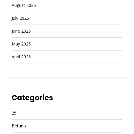
August 2026
July 2026
June 2026
May 2026
April 2026
Categories
25
Betano