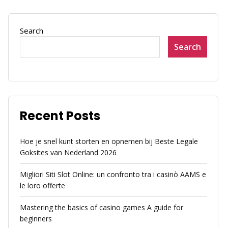
Search
Search
Recent Posts
Hoe je snel kunt storten en opnemen bij Beste Legale
Goksites van Nederland 2026
Migliori Siti Slot Online: un confronto tra i casinò AAMS e
le loro offerte
Mastering the basics of casino games A guide for
beginners