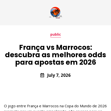
public
França vs Marrocos:
descubra as melhores odds
para apostas em 2026
July 7, 2026
O jogo entre França e Marrocos na Copa do Mundo de 2026