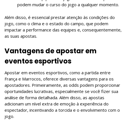
podem mudar o curso do jogo a qualquer momento.
Além disso, é essencial prestar atenção às condições do
jogo, como o clima e o estado do campo, que podem
impactar a performance das equipes e, consequentemente,
as suas apostas.
Vantagens de apostar em
eventos esportivos
Apostar em eventos esportivos, como a partida entre
França e Marrocos, oferece diversas vantagens para os
apostadores. Primeiramente, as odds podem proporcionar
oportunidades lucrativas, especialmente se você fizer sua
análise de forma detalhada. Além disso, as apostas
adicionam um nível extra de emoção à experiência do
espectador, incentivando a torcida e o envolvimento com o
jogo.