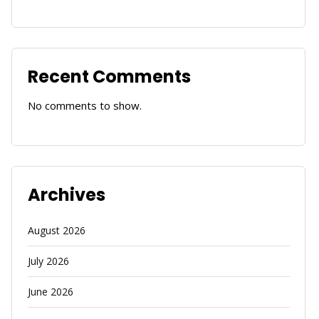
Recent Comments
No comments to show.
Archives
August 2026
July 2026
June 2026