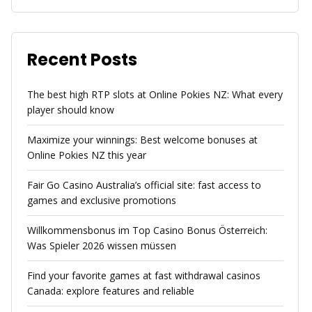
Recent Posts
The best high RTP slots at Online Pokies NZ: What every
player should know
Maximize your winnings: Best welcome bonuses at
Online Pokies NZ this year
Fair Go Casino Australia’s official site: fast access to
games and exclusive promotions
Willkommensbonus im Top Casino Bonus Österreich:
Was Spieler 2026 wissen müssen
Find your favorite games at fast withdrawal casinos
Canada: explore features and reliable