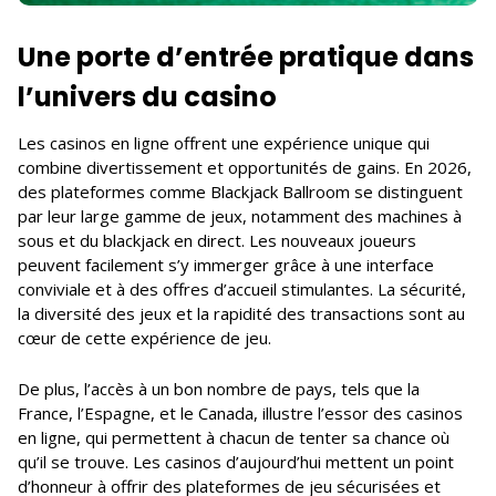
Une porte d’entrée pratique dans
l’univers du casino
Les casinos en ligne offrent une expérience unique qui
combine divertissement et opportunités de gains. En 2026,
des plateformes comme Blackjack Ballroom se distinguent
par leur large gamme de jeux, notamment des machines à
sous et du blackjack en direct. Les nouveaux joueurs
peuvent facilement s’y immerger grâce à une interface
conviviale et à des offres d’accueil stimulantes. La sécurité,
la diversité des jeux et la rapidité des transactions sont au
cœur de cette expérience de jeu.
De plus, l’accès à un bon nombre de pays, tels que la
France, l’Espagne, et le Canada, illustre l’essor des casinos
en ligne, qui permettent à chacun de tenter sa chance où
qu’il se trouve. Les casinos d’aujourd’hui mettent un point
d’honneur à offrir des plateformes de jeu sécurisées et