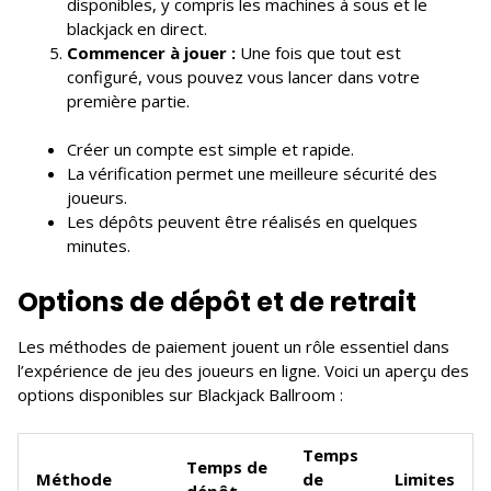
disponibles, y compris les machines à sous et le
blackjack en direct.
Commencer à jouer :
Une fois que tout est
configuré, vous pouvez vous lancer dans votre
première partie.
Créer un compte est simple et rapide.
La vérification permet une meilleure sécurité des
joueurs.
Les dépôts peuvent être réalisés en quelques
minutes.
Options de dépôt et de retrait
Les méthodes de paiement jouent un rôle essentiel dans
l’expérience de jeu des joueurs en ligne. Voici un aperçu des
options disponibles sur Blackjack Ballroom :
Temps
Temps de
Méthode
de
Limites
dépôt