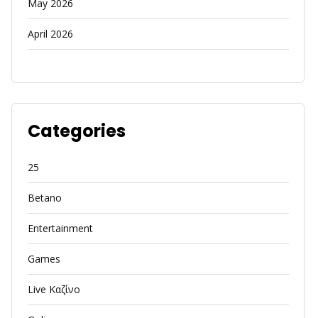
May 2026
April 2026
Categories
25
Betano
Entertainment
Games
Live Καζίνο