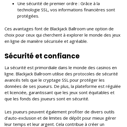
Une sécurité de premier ordre : Grâce à la
technologie SSL, vos informations financières sont
protégées.
Ces avantages font de Blackjack Ballroom une option de
choix pour ceux qui cherchent à explorer le monde des jeux
en ligne de manière sécurisée et agréable.
Sécurité et confiance
La sécurité est primordiale dans le monde des casinos en
ligne. Blackjack Ballroom utilise des protocoles de sécurité
avancés tels que le cryptage SSL pour protéger les
données de ses joueurs. De plus, la plateforme est régulée
et licenciée, garantissant que les jeux sont équitables et
que les fonds des joueurs sont en sécurité.
Les joueurs peuvent également profiter de divers outils
d’auto-exclusion et de limites de dépôt pour mieux gérer
leur temps et leur argent. Cela contribue à créer un