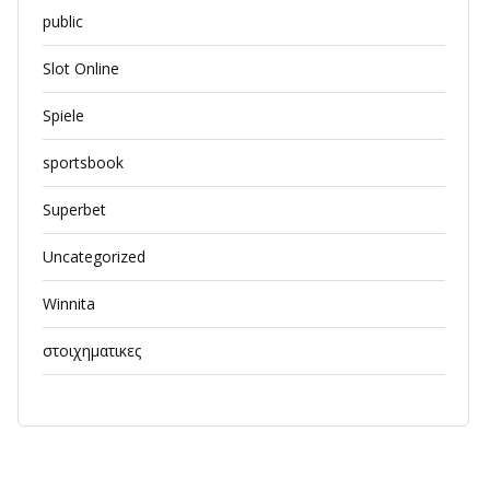
public
Slot Online
Spiele
sportsbook
Superbet
Uncategorized
Winnita
στοιχηματικες