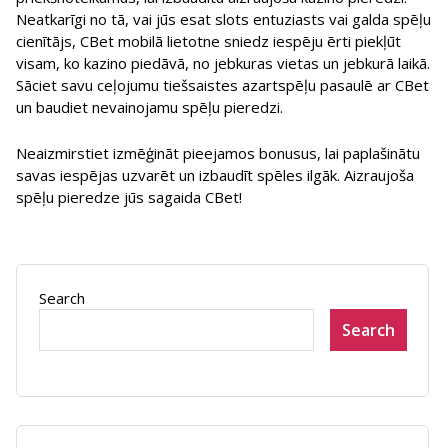
Neatkarīgi no tā, vai jūs esat slots entuziasts vai galda spēļu
cienītājs, CBet mobilā lietotne sniedz iespēju ērti piekļūt
visam, ko kazino piedāvā, no jebkuras vietas un jebkurā laikā.
Sāciet savu ceļojumu tiešsaistes azartspēļu pasaulē ar CBet
un baudiet nevainojamu spēļu pieredzi.
Neaizmirstiet izmēģināt pieejamos bonusus, lai paplašinātu
savas iespējas uzvarēt un izbaudīt spēles ilgāk. Aizraujoša
spēļu pieredze jūs sagaida CBet!
Search
Search