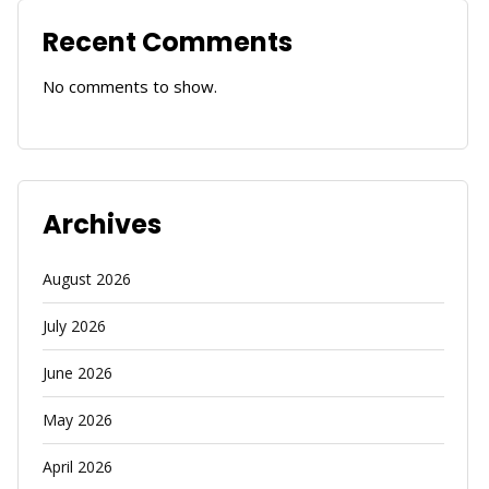
Recent Comments
No comments to show.
Archives
August 2026
July 2026
June 2026
May 2026
April 2026