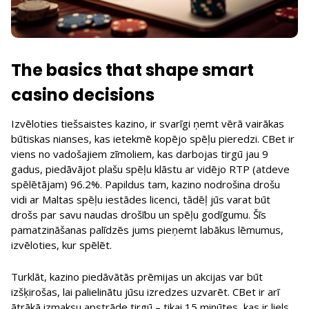
The basics that shape smart
casino decisions
Izvēloties tiešsaistes kazino, ir svarīgi ņemt vērā vairākas
būtiskas nianses, kas ietekmē kopējo spēļu pieredzi. CBet ir
viens no vadošajiem zīmoliem, kas darbojas tirgū jau 9
gadus, piedāvājot plašu spēļu klāstu ar vidējo RTP (atdeve
spēlētājam) 96.2%. Papildus tam, kazino nodrošina drošu
vidi ar Maltas spēļu iestādes licenci, tādēļ jūs varat būt
drošs par savu naudas drošību un spēļu godīgumu. Šīs
pamatzināšanas palīdzēs jums pieņemt labākus lēmumus,
izvēloties, kur spēlēt.
Turklāt, kazino piedāvātās prēmijas un akcijas var būt
izšķirošas, lai palielinātu jūsu izredzes uzvarēt. CBet ir arī
ātrākā izmaksu apstrāde tirgū – tikai 15 minūtes, kas ir liels