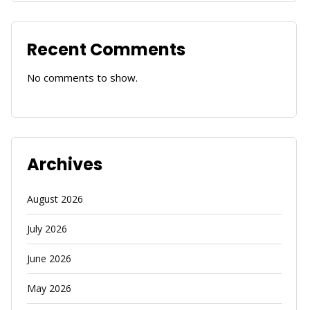
Recent Comments
No comments to show.
Archives
August 2026
July 2026
June 2026
May 2026