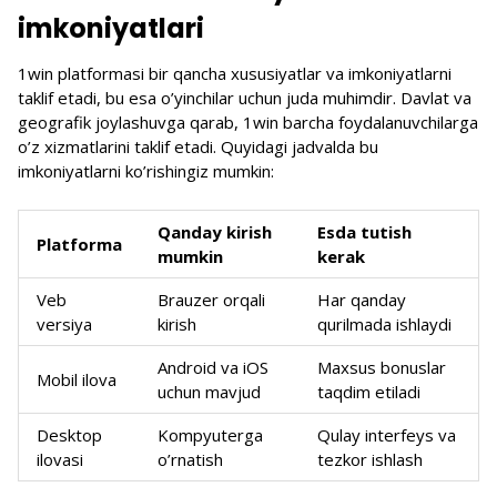
imkoniyatlari
1win platformasi bir qancha xususiyatlar va imkoniyatlarni
taklif etadi, bu esa o’yinchilar uchun juda muhimdir. Davlat va
geografik joylashuvga qarab, 1win barcha foydalanuvchilarga
o’z xizmatlarini taklif etadi. Quyidagi jadvalda bu
imkoniyatlarni ko’rishingiz mumkin:
Qanday kirish
Esda tutish
Platforma
mumkin
kerak
Veb
Brauzer orqali
Har qanday
versiya
kirish
qurilmada ishlaydi
Android va iOS
Maxsus bonuslar
Mobil ilova
uchun mavjud
taqdim etiladi
Desktop
Kompyuterga
Qulay interfeys va
ilovasi
o’rnatish
tezkor ishlash