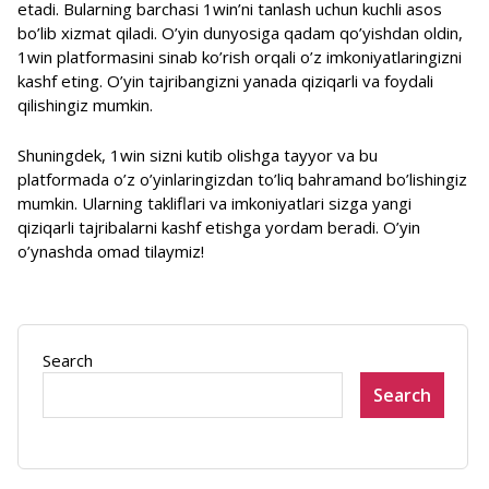
etadi. Bularning barchasi 1win’ni tanlash uchun kuchli asos
bo’lib xizmat qiladi. O’yin dunyosiga qadam qo’yishdan oldin,
1win platformasini sinab ko’rish orqali o’z imkoniyatlaringizni
kashf eting. O’yin tajribangizni yanada qiziqarli va foydali
qilishingiz mumkin.
Shuningdek, 1win sizni kutib olishga tayyor va bu
platformada o’z o’yinlaringizdan to’liq bahramand bo’lishingiz
mumkin. Ularning takliflari va imkoniyatlari sizga yangi
qiziqarli tajribalarni kashf etishga yordam beradi. O’yin
o’ynashda omad tilaymiz!
Search
Search