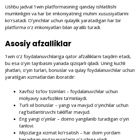
Ushbu jadval 1win platformasining qanday ishlatilishi
mumkinligini va har bir imkoniyatning muhim xususiyatlarini
ko’rsatadi. O’yinchilar uchun qulaylik yaratadigan har bir
platforma o’z imkoniyatlari bilan ajralib turadi.
Asosiy afzalliklar
1win o’z foydalanuvchilariga qator afzalliklarni taqdim etadi,
bu esa o’yin tajribasini yanada qiziqarli qiladi. Uning kuchli
jihatlari, o’yin turlari, bonuslar va qulay foydalanuvchilar uchun
yaratilgan xizmatlardan iboratdir:
Xavfsiz to’lov tizimlari – foydalanuvchilar uchun
moliyaviy xavfsizlikni ta’minlaydi.
Turli xil bonuslar – yangi va mavjud o’yinchilar uchun
rag’batlantiruvchi takliflar mavjud.
Eng yangi o’yinlar – doimo yangilanib turadigan o’yin
tanlovi.
Mijozlarga xizmat ko’rsatish – har doim yordam
beradigan mutaxassislarni o’z ichiga oladi.