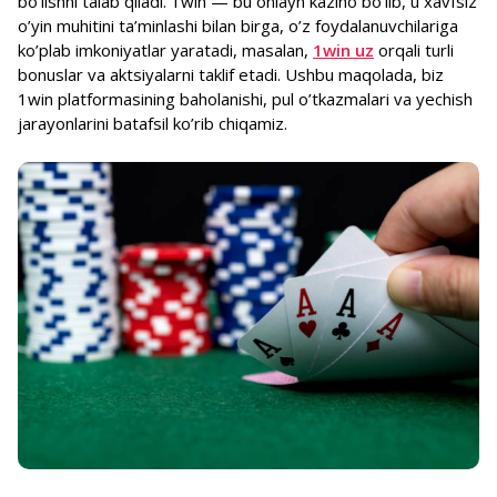
bo’lishni talab qiladi. 1win — bu onlayn kazino bo’lib, u xavfsiz
o’yin muhitini ta’minlashi bilan birga, o’z foydalanuvchilariga
ko’plab imkoniyatlar yaratadi, masalan,
1win uz
orqali turli
bonuslar va aktsiyalarni taklif etadi. Ushbu maqolada, biz
1win platformasining baholanishi, pul o’tkazmalari va yechish
jarayonlarini batafsil ko’rib chiqamiz.